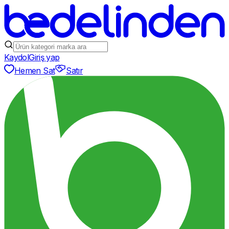
Kaydol
Giriş yap
Hemen Sat
Satır